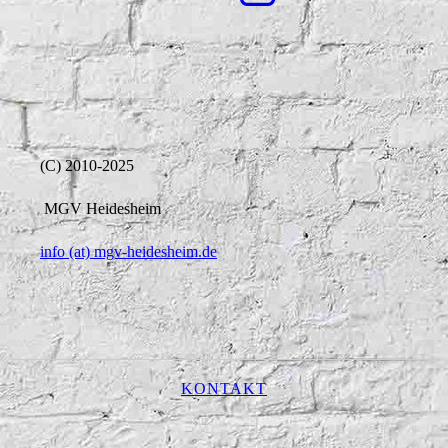
(C) 2010-2025
MGV Heidesheim
info (at) mgv-heidesheim.de
KONTAKT